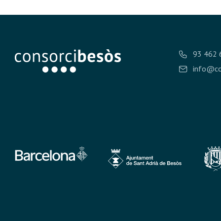
93 462 
info@co