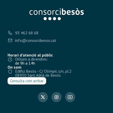
93 462 68 68
info@consorcibesos.cat
Horari d’atenció al públic
Dilluns a divendres:
de 9h a 14h
On som
Edifici Besòs - C/ Olímpic s/n, pl.2
08930 Sant Adrià de Besòs
Consulta com arribar