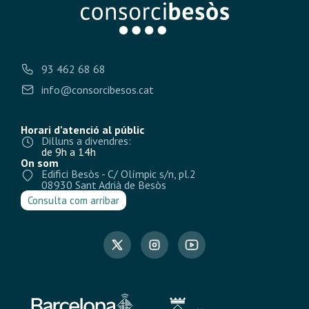
93 462 68 68
info@consorcibesos.cat
Horari d’atenció al públic
Dilluns a divendres:
de 9h a 14h
On som
Edifici Besòs - C/ Olímpic s/n, pl.2
08930 Sant Adrià de Besòs
Consulta com arribar