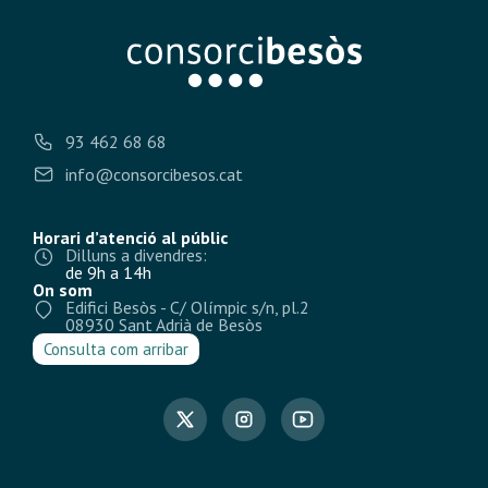
93 462 68 68
info@consorcibesos.cat
Horari d’atenció al públic
Dilluns a divendres:
de 9h a 14h
On som
Edifici Besòs - C/ Olímpic s/n, pl.2
08930 Sant Adrià de Besòs
Consulta com arribar