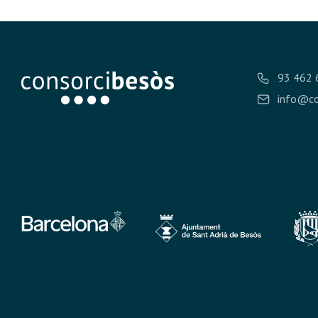
93 462 
info@co