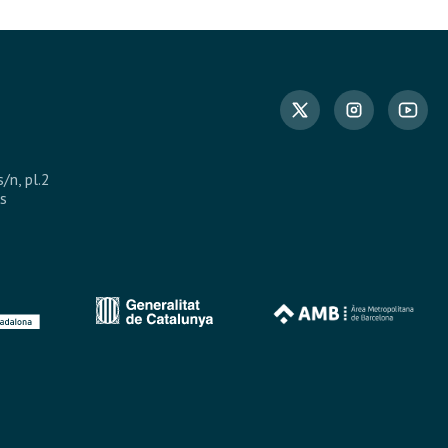
s/n, pl.2
s