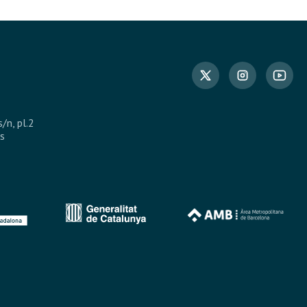
s/n, pl.2
s