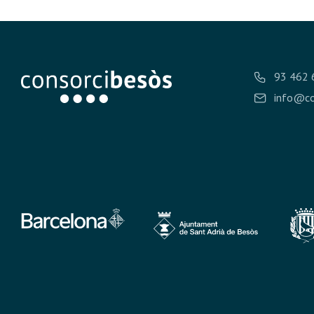
93 462 
info@co