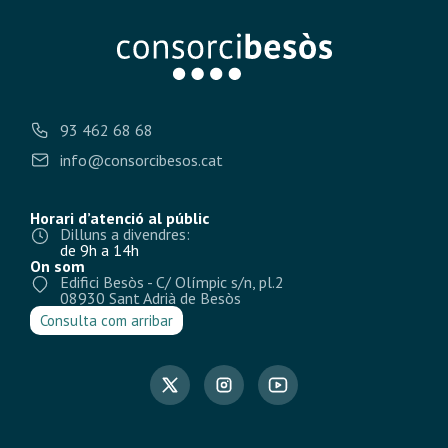
93 462 68 68
info@consorcibesos.cat
Horari d’atenció al públic
Dilluns a divendres:
de 9h a 14h
On som
Edifici Besòs - C/ Olímpic s/n, pl.2
08930 Sant Adrià de Besòs
Consulta com arribar