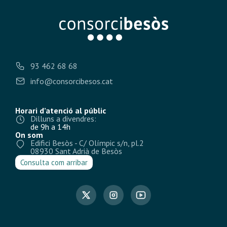
93 462 68 68
info@consorcibesos.cat
Horari d’atenció al públic
Dilluns a divendres:
de 9h a 14h
On som
Edifici Besòs - C/ Olímpic s/n, pl.2
08930 Sant Adrià de Besòs
Consulta com arribar