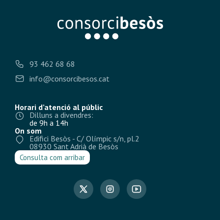
93 462 68 68
info@consorcibesos.cat
Horari d’atenció al públic
Dilluns a divendres:
de 9h a 14h
On som
Edifici Besòs - C/ Olímpic s/n, pl.2
08930 Sant Adrià de Besòs
Consulta com arribar