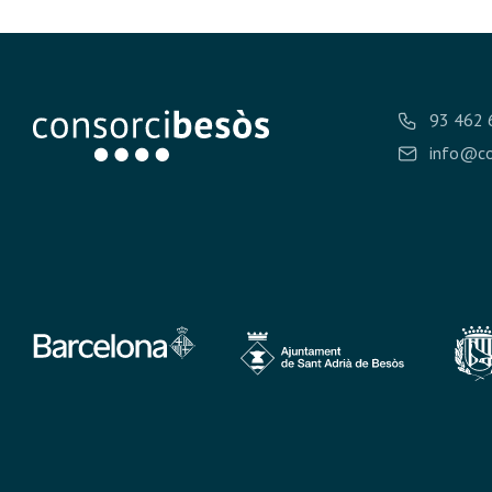
93 462 
info@co