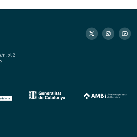
s/n, pl.2
s