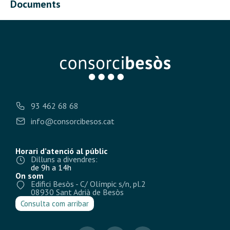
Documents
93 462 68 68
info@consorcibesos.cat
Horari d’atenció al públic
Dilluns a divendres:
de 9h a 14h
On som
Edifici Besòs - C/ Olímpic s/n, pl.2
08930 Sant Adrià de Besòs
Consulta com arribar