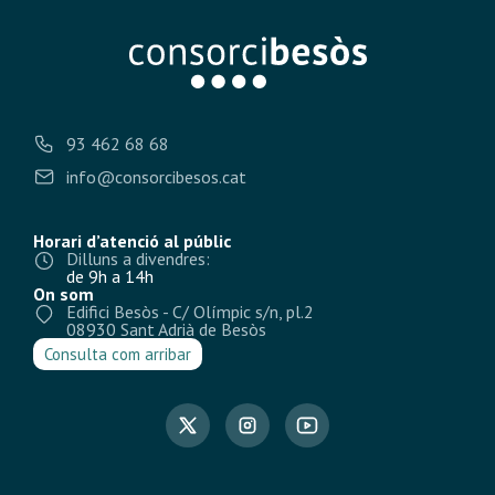
93 462 68 68
info@consorcibesos.cat
Horari d’atenció al públic
Dilluns a divendres:
de 9h a 14h
On som
Edifici Besòs - C/ Olímpic s/n, pl.2
08930 Sant Adrià de Besòs
Consulta com arribar