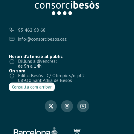
93 462 68 68
info@consorcibesos.cat
Horari d’atenció al públic
Dilluns a divendres:
de 9h a 14h
On som
Edifici Besòs - C/ Olímpic s/n, pl.2
08930 Sant Adrià de Besòs
Consulta com arribar