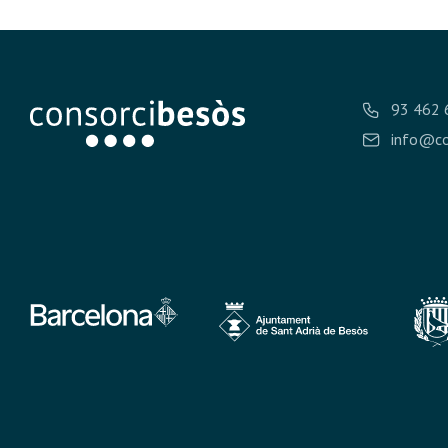
93 462 
info@co