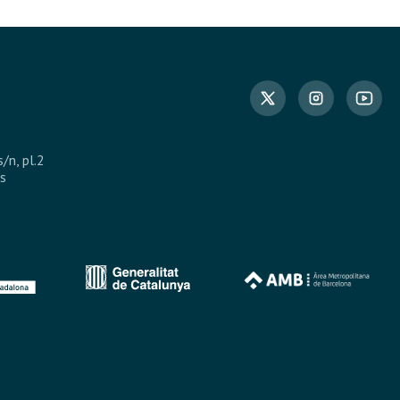
s/n, pl.2
s