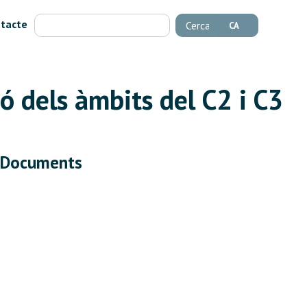
tacte
Cerca
CA
ió dels àmbits del C2 i C3
Documents