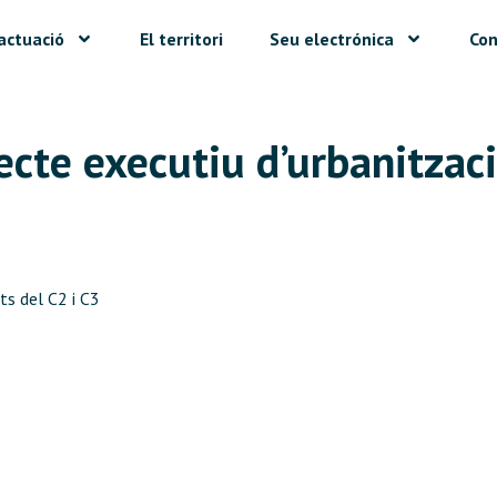
actuació
El territori
Seu electrónica
Con
jecte executiu d’urbanitzac
ts del C2 i C3