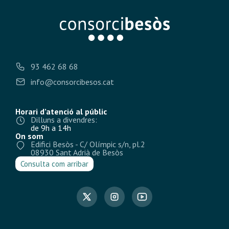
93 462 68 68
info@consorcibesos.cat
Horari d’atenció al públic
Dilluns a divendres:
de 9h a 14h
On som
Edifici Besòs - C/ Olímpic s/n, pl.2
08930 Sant Adrià de Besòs
Consulta com arribar