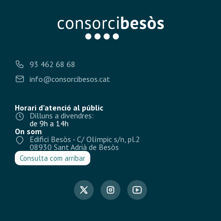
93 462 68 68
info@consorcibesos.cat
Horari d’atenció al públic
Dilluns a divendres:
de 9h a 14h
On som
Edifici Besòs - C/ Olímpic s/n, pl.2
08930 Sant Adrià de Besòs
Consulta com arribar