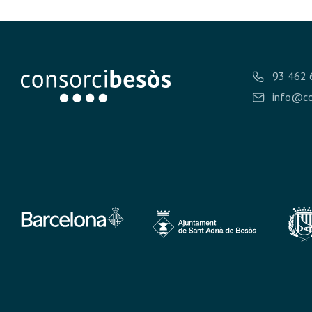
93 462 
info@co