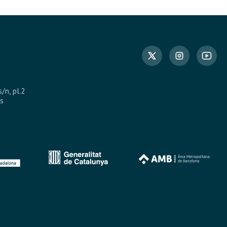
s/n, pl.2
s