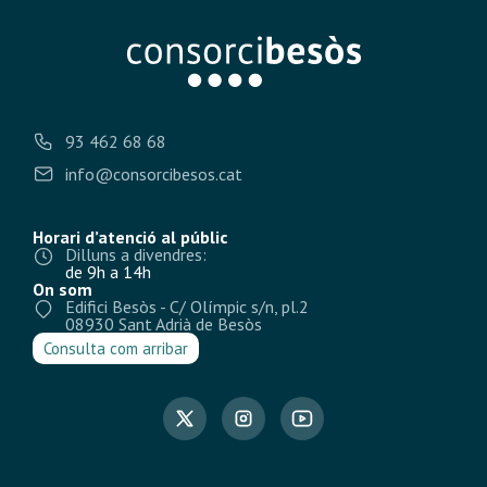
93 462 68 68
info@consorcibesos.cat
Horari d’atenció al públic
Dilluns a divendres:
de 9h a 14h
On som
Edifici Besòs - C/ Olímpic s/n, pl.2
08930 Sant Adrià de Besòs
Consulta com arribar