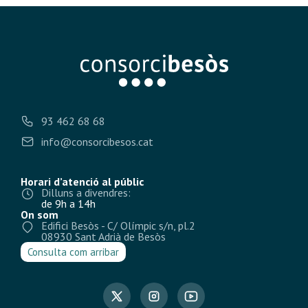
93 462 68 68
info@consorcibesos.cat
Horari d’atenció al públic
Dilluns a divendres:
de 9h a 14h
On som
Edifici Besòs - C/ Olímpic s/n, pl.2
08930 Sant Adrià de Besòs
Consulta com arribar