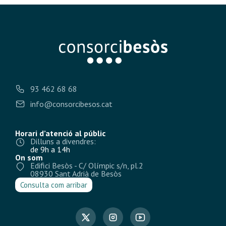
93 462 68 68
info@consorcibesos.cat
Horari d’atenció al públic
Dilluns a divendres:
de 9h a 14h
On som
Edifici Besòs - C/ Olímpic s/n, pl.2
08930 Sant Adrià de Besòs
Consulta com arribar