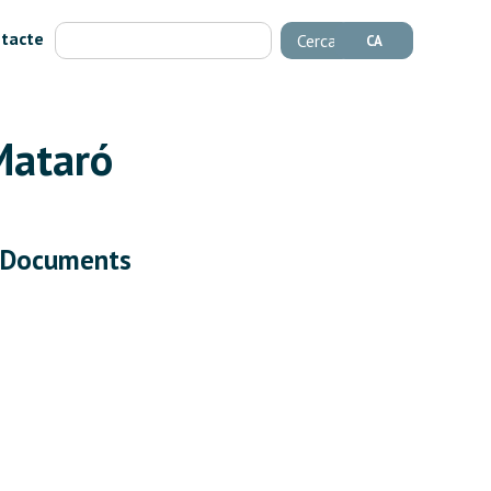
tacte
Cerca
CA
Mataró
Documents