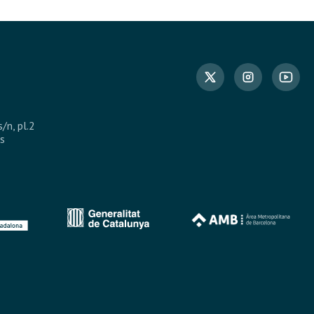
s/n, pl.2
s