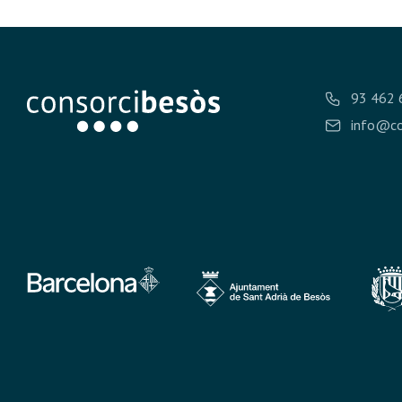
93 462 
info@co