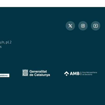
s/n, pl.2
s