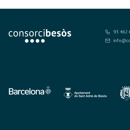
93 462 
info@co