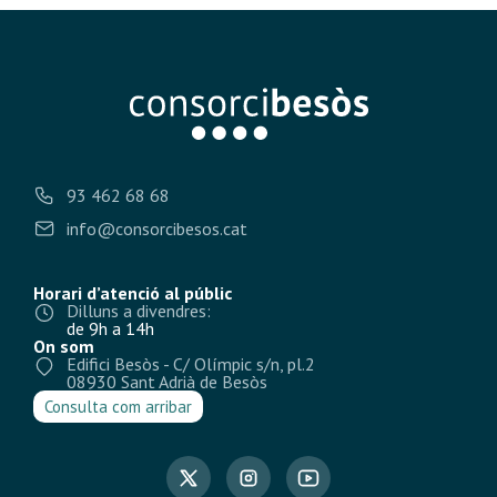
93 462 68 68
info@consorcibesos.cat
Horari d’atenció al públic
Dilluns a divendres:
de 9h a 14h
On som
Edifici Besòs - C/ Olímpic s/n, pl.2
08930 Sant Adrià de Besòs
Consulta com arribar