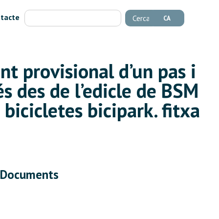
tacte
Cerca
CA
nt provisional d’un pas i
és des de l’edicle de BSM
bicicletes bicipark. fitxa
Documents