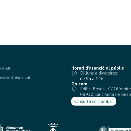
Horari d’atenció al públic
68 68
Dilluns a divendres:
nsorcibesos.cat
de 9h a 14h
On som
Edifici Besòs - C/ Olímpic 
08930 Sant Adrià de Besò
Consulta com arribar