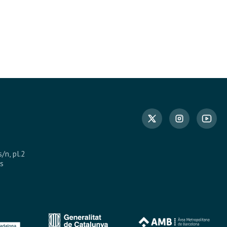
s/n, pl.2
s