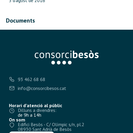
3 d'agost de 2016
Documents
93 462 68 68
info@consorcibesos.cat
Horari d’atenció al públic
Dilluns a divendres:
de 9h a 14h
On som
Edifici Besòs - C/ Olímpic s/n, pl.2
08930 Sant Adrià de Besòs