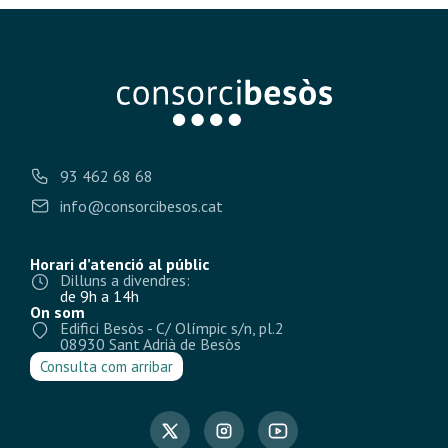
93 462 68 68
info@consorcibesos.cat
Horari d’atenció al públic
Dilluns a divendres:
de 9h a 14h
On som
Edifici Besòs - C/ Olímpic s/n, pl.2
08930 Sant Adrià de Besòs
Consulta com arribar