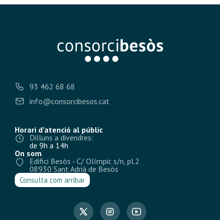
93 462 68 68
info@consorcibesos.cat
Horari d’atenció al públic
Dilluns a divendres:
de 9h a 14h
On som
Edifici Besòs - C/ Olímpic s/n, pl.2
08930 Sant Adrià de Besòs
Consulta com arribar