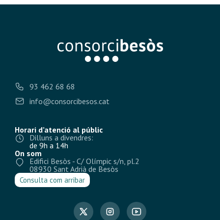
93 462 68 68
info@consorcibesos.cat
Horari d’atenció al públic
Dilluns a divendres:
de 9h a 14h
On som
Edifici Besòs - C/ Olímpic s/n, pl.2
08930 Sant Adrià de Besòs
Consulta com arribar