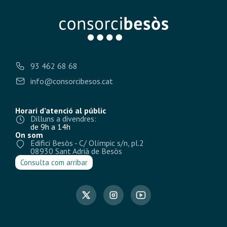
93 462 68 68
info@consorcibesos.cat
Horari d’atenció al públic
Dilluns a divendres:
de 9h a 14h
On som
Edifici Besòs - C/ Olímpic s/n, pl.2
08930 Sant Adrià de Besòs
Consulta com arribar