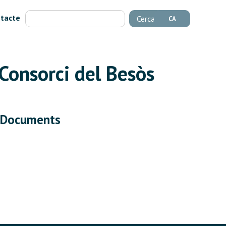
tacte
Cerca
CA
 Consorci del Besòs
Documents