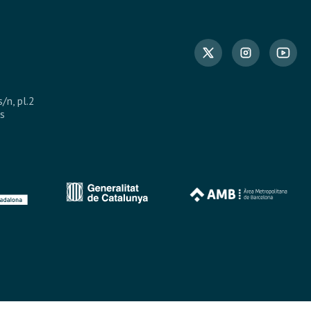
s/n, pl.2
s