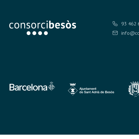
93 462 
info@co