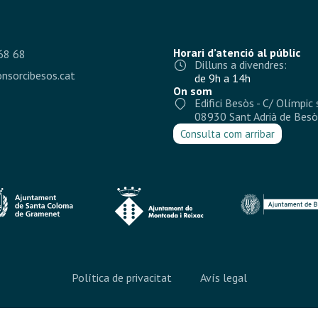
Horari d’atenció al públic
68 68
Dilluns a divendres:
nsorcibesos.cat
de 9h a 14h
On som
Edifici Besòs - C/ Olímpic 
08930 Sant Adrià de Besò
Consulta com arribar
Política de privacitat
Avís legal