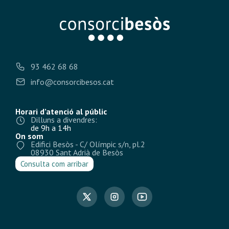
93 462 68 68
info@consorcibesos.cat
Horari d’atenció al públic
Dilluns a divendres:
de 9h a 14h
On som
Edifici Besòs - C/ Olímpic s/n, pl.2
08930 Sant Adrià de Besòs
Consulta com arribar