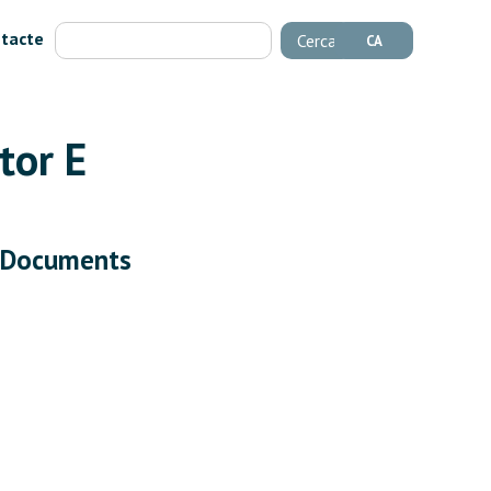
tacte
Cerca
CA
tor E
Documents