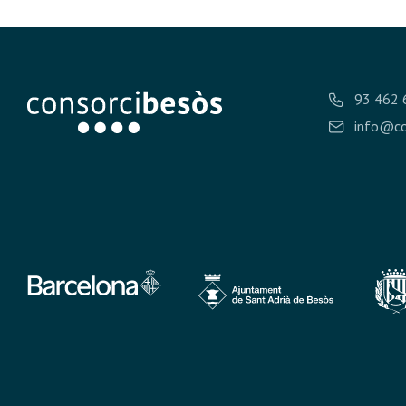
93 462 
info@co