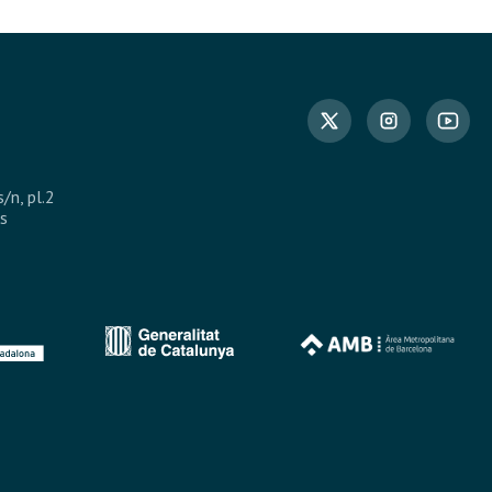
s/n, pl.2
s