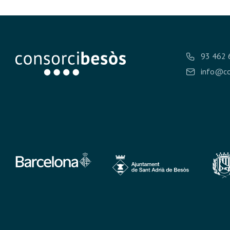
93 462 
info@co