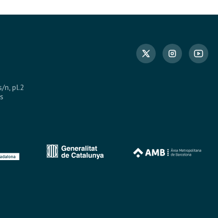
s/n, pl.2
s