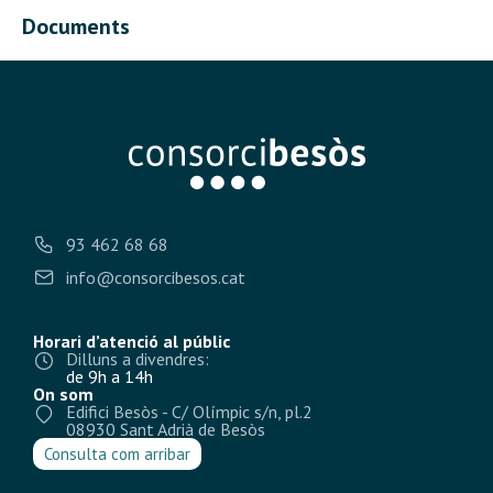
Documents
93 462 68 68
info@consorcibesos.cat
Horari d’atenció al públic
Dilluns a divendres:
de 9h a 14h
On som
Edifici Besòs - C/ Olímpic s/n, pl.2
08930 Sant Adrià de Besòs
Consulta com arribar