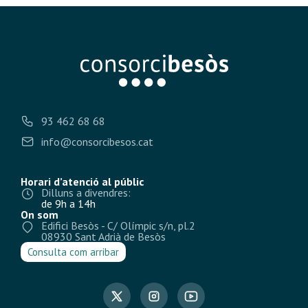
93 462 68 68
info@consorcibesos.cat
Horari d’atenció al públic
Dilluns a divendres:
de 9h a 14h
On som
Edifici Besòs - C/ Olímpic s/n, pl.2
08930 Sant Adrià de Besòs
Consulta com arribar