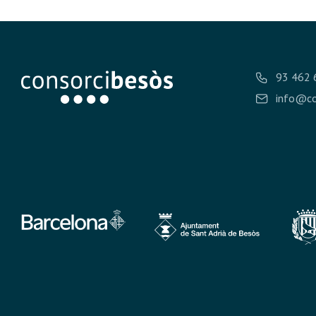
93 462 
info@co