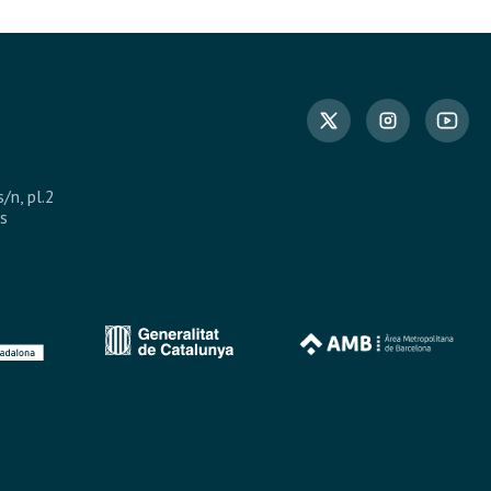
s/n, pl.2
s