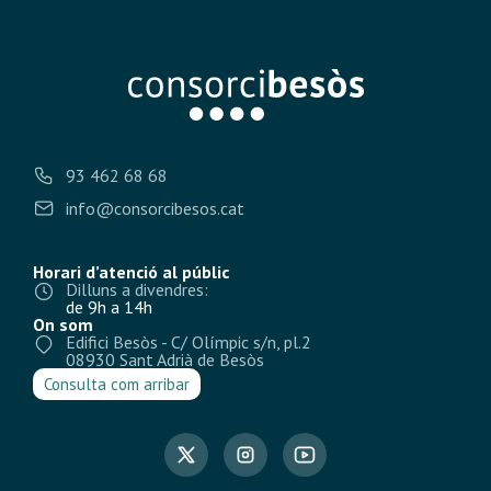
93 462 68 68
info@consorcibesos.cat
Horari d’atenció al públic
Dilluns a divendres:
de 9h a 14h
On som
Edifici Besòs - C/ Olímpic s/n, pl.2
08930 Sant Adrià de Besòs
Consulta com arribar