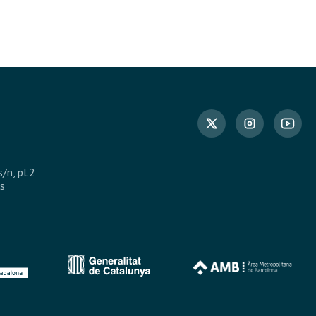
s/n, pl.2
s