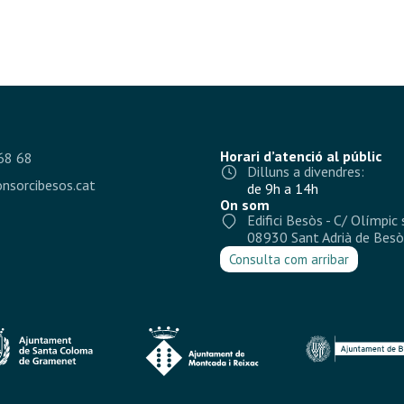
Horari d’atenció al públic
68 68
Dilluns a divendres:
nsorcibesos.cat
de 9h a 14h
On som
Edifici Besòs - C/ Olímpic 
08930 Sant Adrià de Besò
Consulta com arribar