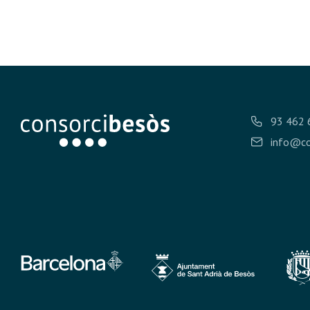
93 462 
info@co