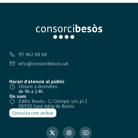
93 462 68 68
info@consorcibesos.cat
Horari d’atenció al públic
Dilluns a divendres:
de 9h a 14h
On som
Edifici Besòs - C/ Olímpic s/n, pl.2
08930 Sant Adrià de Besòs
Consulta com arribar