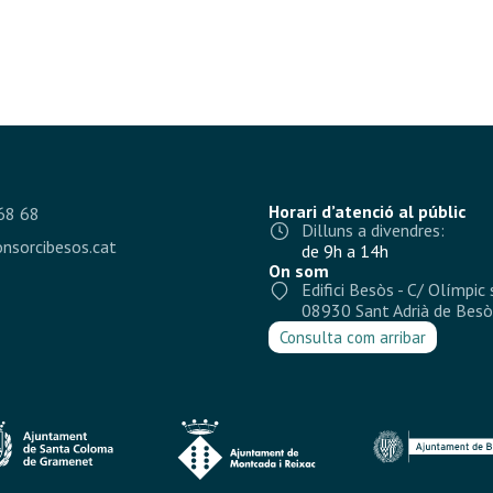
Horari d’atenció al públic
68 68
Dilluns a divendres:
nsorcibesos.cat
de 9h a 14h
On som
Edifici Besòs - C/ Olímpic 
08930 Sant Adrià de Besò
Consulta com arribar