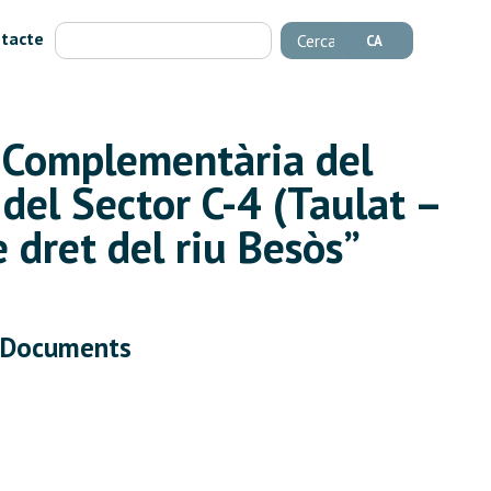
tacte
Cerca
CA
a Complementària del
 del Sector C-4 (Taulat –
 dret del riu Besòs”
Documents