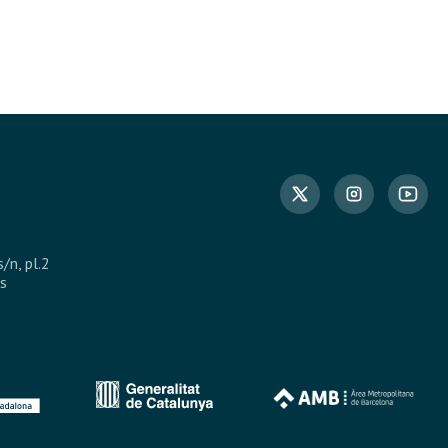
s/n, pl.2
s