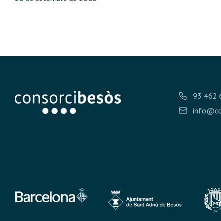
93 462 
info@co