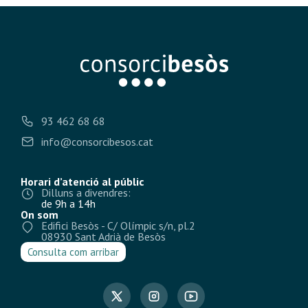
93 462 68 68
info@consorcibesos.cat
Horari d’atenció al públic
Dilluns a divendres:
de 9h a 14h
On som
Edifici Besòs - C/ Olímpic s/n, pl.2
08930 Sant Adrià de Besòs
Consulta com arribar