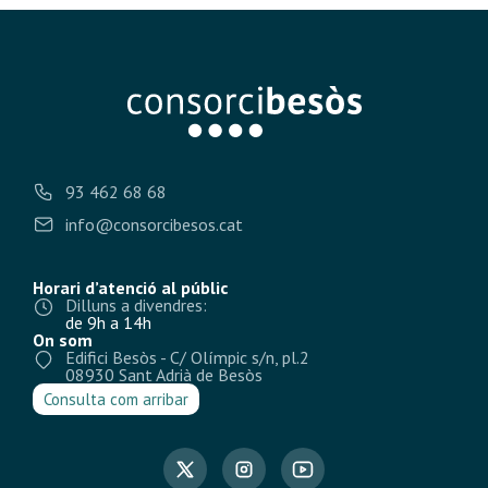
93 462 68 68
info@consorcibesos.cat
Horari d’atenció al públic
Dilluns a divendres:
de 9h a 14h
On som
Edifici Besòs - C/ Olímpic s/n, pl.2
08930 Sant Adrià de Besòs
Consulta com arribar