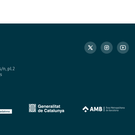
s/n, pl.2
s