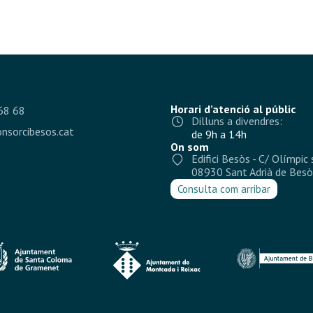
Horari d’atenció al públic
68 68
Dilluns a divendres:
nsorcibesos.cat
de 9h a 14h
On som
Edifici Besòs - C/ Olímpic 
08930 Sant Adrià de Besò
Consulta com arribar