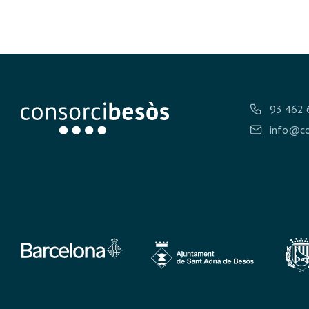
93 462 
info@co