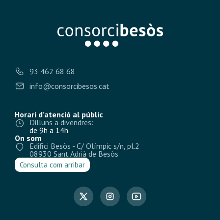
93 462 68 68
info@consorcibesos.cat
Horari d’atenció al públic
Dilluns a divendres:
de 9h a 14h
On som
Edifici Besòs - C/ Olímpic s/n, pl.2
08930 Sant Adrià de Besòs
Consulta com arribar