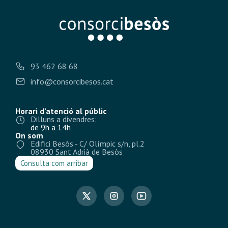
93 462 68 68
info@consorcibesos.cat
Horari d’atenció al públic
Dilluns a divendres:
de 9h a 14h
On som
Edifici Besòs - C/ Olímpic s/n, pl.2
08930 Sant Adrià de Besòs
Consulta com arribar