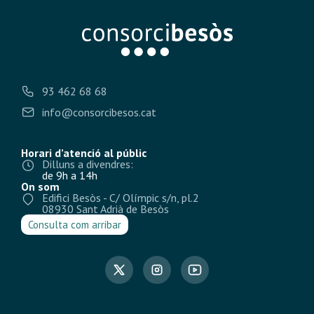
93 462 68 68
info@consorcibesos.cat
Horari d’atenció al públic
Dilluns a divendres:
de 9h a 14h
On som
Edifici Besòs - C/ Olímpic s/n, pl.2
08930 Sant Adrià de Besòs
Consulta com arribar