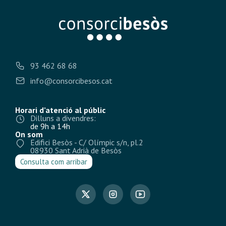
93 462 68 68
info@consorcibesos.cat
Horari d’atenció al públic
Dilluns a divendres:
de 9h a 14h
On som
Edifici Besòs - C/ Olímpic s/n, pl.2
08930 Sant Adrià de Besòs
Consulta com arribar