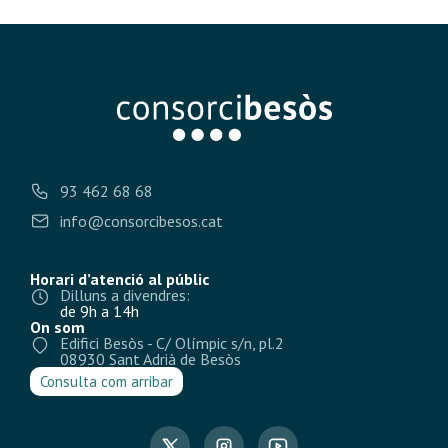
93 462 68 68
info@consorcibesos.cat
Horari d’atenció al públic
Dilluns a divendres:
de 9h a 14h
On som
Edifici Besòs - C/ Olímpic s/n, pl.2
08930 Sant Adrià de Besòs
Consulta com arribar