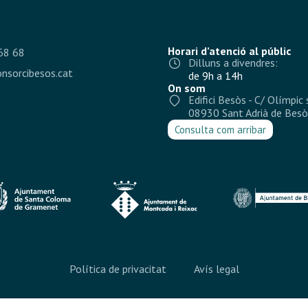
Horari d’atenció al públic
68 68
Dilluns a divendres:
nsorcibesos.cat
de 9h a 14h
On som
Edifici Besòs - C/ Olímpic 
08930 Sant Adrià de Besò
Consulta com arribar
Política de privacitat
Avís legal