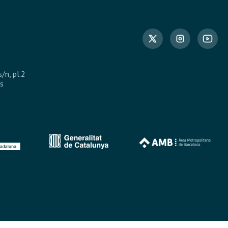
s/n, pl.2
s