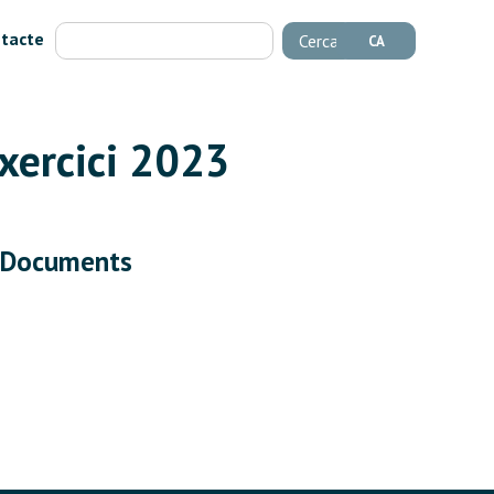
tacte
Cerca
CA
exercici 2023
Documents