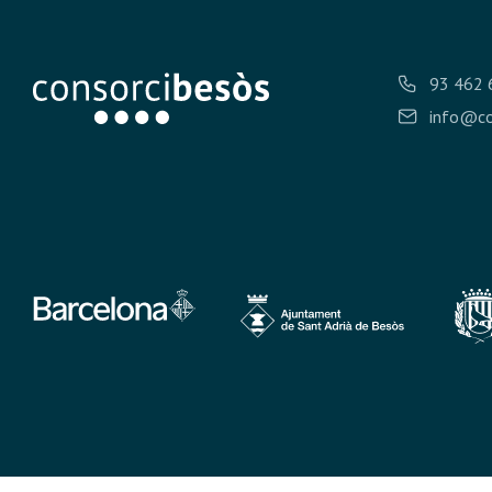
93 462 
info@co