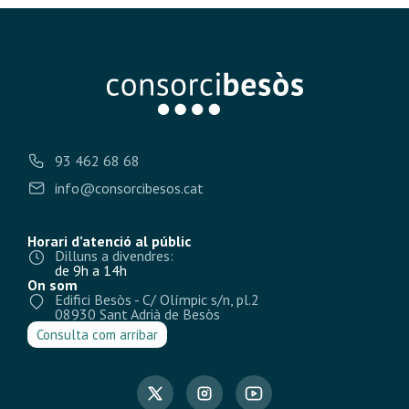
93 462 68 68
info@consorcibesos.cat
Horari d’atenció al públic
Dilluns a divendres:
de 9h a 14h
On som
Edifici Besòs - C/ Olímpic s/n, pl.2
08930 Sant Adrià de Besòs
Consulta com arribar